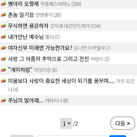
병아리 오형제
박종해스테파노
(206)
촌놈 일기장
연변총각
(26)
무식하면 용감하자
조익래 대건안드레아
(104)
내가만난 예수님
뚤라
(1)
여자신부 미래엔 가능한가요?
김나연 미카엘라
(7)
사랑 그 아픔의 추억으로 그리고 전진
어떤이
(2)
"개미처럼"
피앗지은
(6)
미움보다 사랑이 중요한 세상이 되기를 꿈꾸며....
작은 요안
나
(4)
주님의 발아래...
카타리나
(8)
다음
>
/2