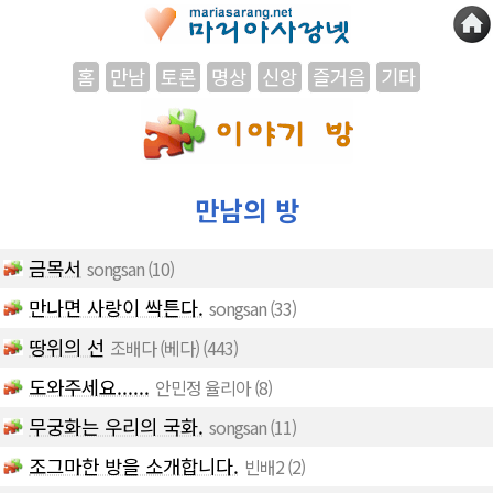
홈
만남
토론
명상
신앙
즐거음
기타
만남의 방
금목서
songsan
(10)
만나면 사랑이 싹튼다.
songsan
(33)
땅위의 선
조배다 (베다)
(443)
도와주세요......
안민정 율리아
(8)
무궁화는 우리의 국화.
songsan
(11)
조그마한 방을 소개합니다.
빈배2
(2)