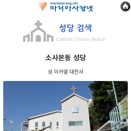
소사본동 성당
성 미카엘 대천사