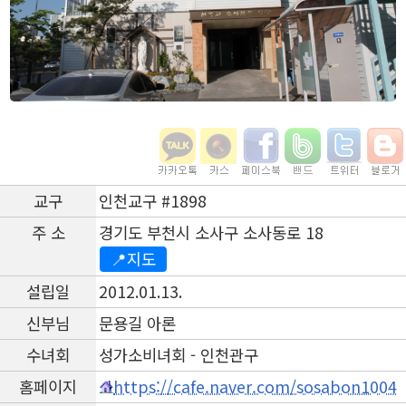
교구
인천교구 #1898
주 소
경기도 부천시 소사구 소사동로 18
📍지도
설립일
2012.01.13.
신부님
문용길 아론
수녀회
성가소비녀회 - 인천관구
홈페이지
https://cafe.naver.com/sosabon1004