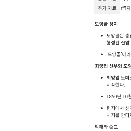
추가 자료
🗂️
자
도앙골 성지
도앙골은 충
형성된 신앙
‘도앙골’이
최양업 신부와 도
최양업 토마
시작했다.
1850년 1
편지에서 
처지를 안타
박해와 순교