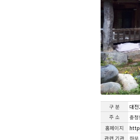
구 분
대전
주 소
충청
홈페이지
http
관련 기관
하부