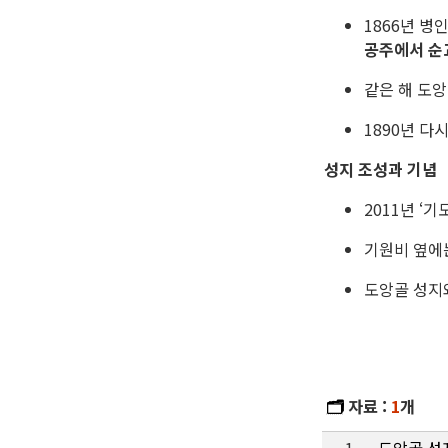
1866년 병
공주에서 순
같은 해 도
1890년 다
성지 조성과 기념
2011년 ‘
기원비 옆에
도앙골 성지
🗂️
자료 :
1
개