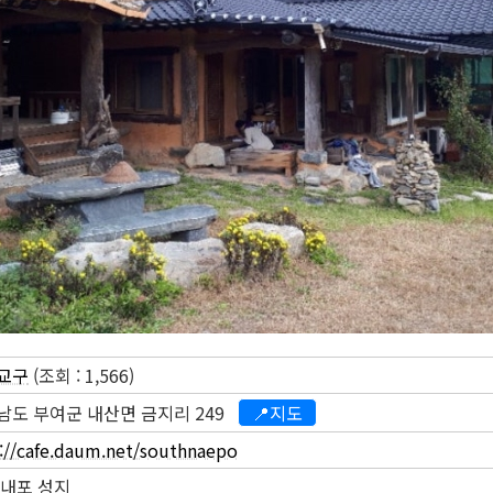
교구
(조회 : 1,566)
남도 부여군 내산면 금지리 249
📍지도
://cafe.daum.net/southnaepo
 내포 성지