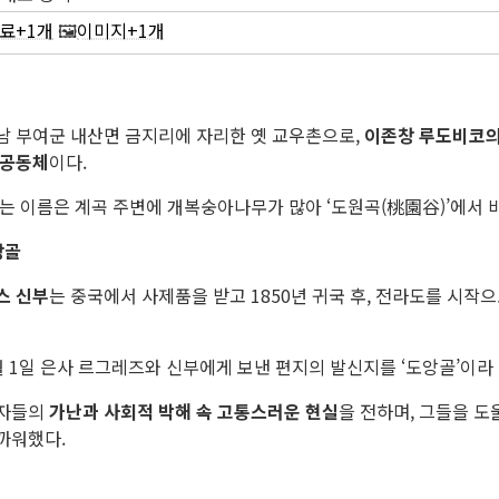
료+1개
🖼️
이미지+1개
남 부여군 내산면 금지리에 자리한 옛 교우촌으로,
이존창 루도비코의
 공동체
이다.
라는 이름은 계곡 주변에 개복숭아나무가 많아 ‘도원곡(桃園谷)’에서 
앙골
스 신부
는 중국에서 사제품을 받고 1850년 귀국 후, 전라도를 시작
0월 1일 은사 르그레즈와 신부에게 보낸 편지의 발신지를 ‘도앙골’이라 
신자들의
가난과 사회적 박해 속 고통스러운 현실
을 전하며, 그들을 도
까워했다.