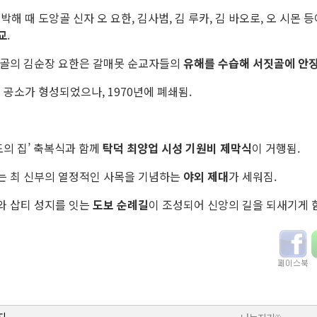
인박해 때 도앙골 신자 오 요한, 김사범, 김 루카, 김 바오로, 오 시몬 
교
.
앙골의 김순장 요한은 갈매못 순교자들의
유해를 수습해 서짓골에 안
시 공소가 형성되었으나, 1970년에 폐쇄됨.
기도의 집’ 축복식과 함께
탁덕 최양업 시성 기원비 제막식
이 거행됨.
는 최 신부의 열정적인 사목을 기념하는
야외 제대
가 세워짐.
와 삽티 성지를 잇는
도보 순례길
이 조성되어 신앙의 길을 되새기게 함