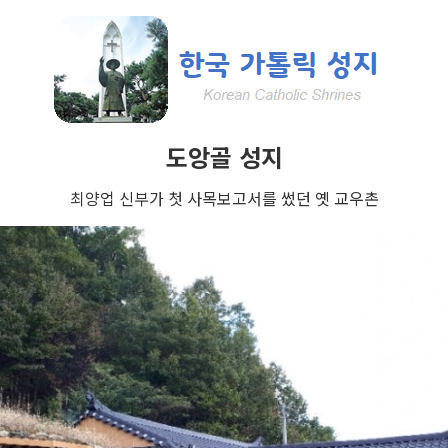
도앙골 성지
최양업 신부가 첫 사목보고서를 썼던 옛 교우촌