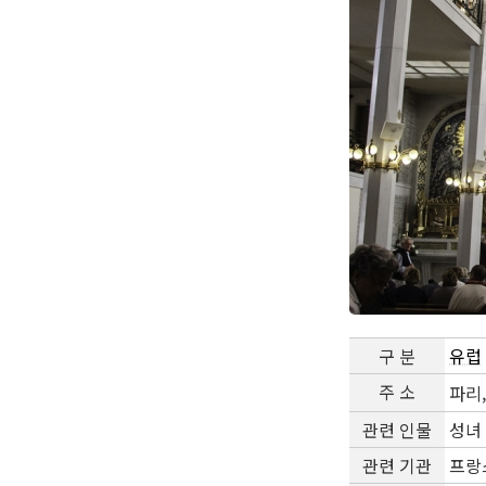
구 분
유럽
주 소
파리
관련 인물
성녀
관련 기관
프랑