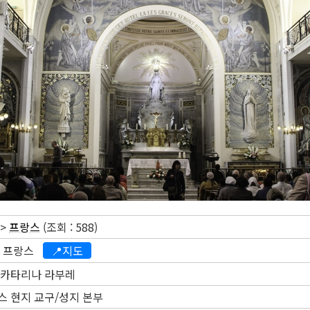
>
프랑스
(조회 : 588)
, 프랑스
📍지도
 카타리나 라부레
스 현지 교구/성지 본부