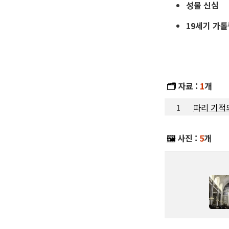
성물 신심
19세기 가톨
🗂️
자료 :
1
개
1
파리 기적
🖼️
사진 :
5
개