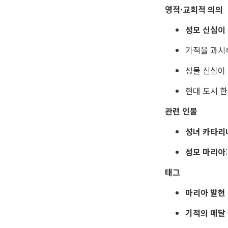
영적·교회적 의의
성모 신심이
기적을 과
성물 신심이
현대 도시 
관련 인물
성녀 카타리
성모 마리아
태그
마리아 발현
기적의 메달