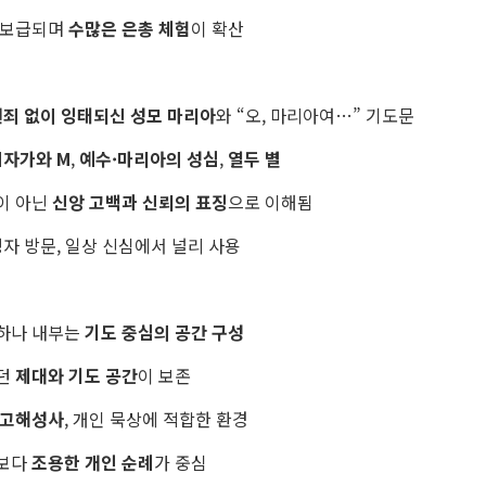
 보급되며
수많은 은총 체험
이 확산
원죄 없이 잉태되신 성모 마리아
와 “오, 마리아여…” 기도문
십자가와 M
,
예수·마리아의 성심
,
열두 별
이 아닌
신앙 고백과 신뢰의 표징
으로 이해됨
병자 방문, 일상 신심에서 널리 사용
하나 내부는
기도 중심의 공간 구성
던
제대와 기도 공간
이 보존
 고해성사
, 개인 묵상에 적합한 환경
렬보다
조용한 개인 순례
가 중심