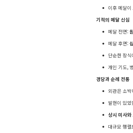
이후 메달이
기적의 메달 신심
메달 전면:
메달 후면:
단순한 장식
개인 기도, 
경당과 순례 전통
외관은 소박
발현이 있었
상시 미사와
대규모 행