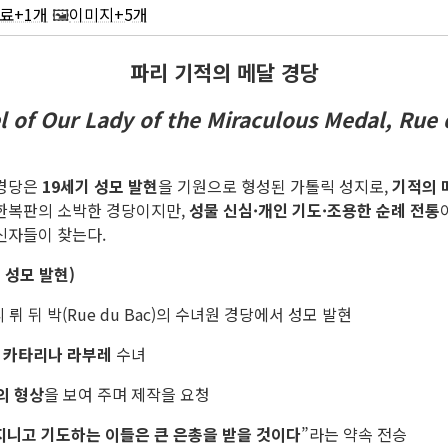
료+1개
🖼️
이미지+5개
파리 기적의 메달 경당
 of Our Lady of the Miraculous Medal, Rue 
경당
은
19세기 성모 발현
을 기원으로 형성된 가톨릭 성지로,
기적의 
 한복판의 소박한 경당이지만,
성물 신심·개인 기도·조용한 순례 전통
신자들이 찾는다.
년 성모 발현)
리 뤼 뒤 박(Rue du Bac)의 수녀원 경당에서 성모 발현
:
카타리나 라부레
수녀
의 형상
을 보여 주며 제작을 요청
지니고 기도하는 이들은 큰 은총을 받을 것이다
”라는 약속 전승