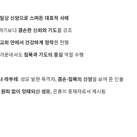
 일상 신앙으로 스며든 대표적 사례
시하기보다
겸손한 신뢰와 기도
를 강조
교회 안에서 건강하게 정착
한 전형
한가운데서도
침묵과 기도의 중심
역할 수행
나 라부레
: 성모 발현 목격자,
겸손·침묵의 신앙
을 보여 준 인물
:
원죄 없이 잉태되신 성모
, 은총의 중재자로서 제시됨