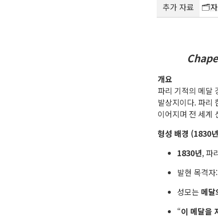
추가 자료
🗂️
자
Chapel
개요
파리 기적의 메달 
발상지이다. 파리
이어지며 전 세계 
형성 배경 (1830
1830년
, 파
발현 목격자
성모는
메달
“
이 메달을 