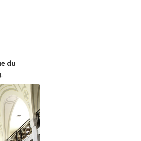
ue du
.