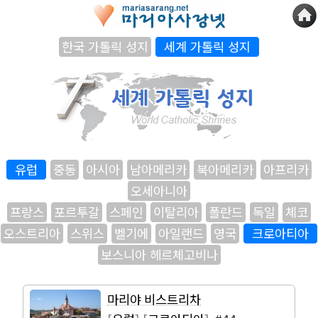
한국 가톨릭 성지
세계 가톨릭 성지
유럽
중동
아시아
남아메리카
북아메리카
아프리카
오세아니아
프랑스
포르투갈
스페인
이탈리아
폴란드
독일
체코
오스트리아
스위스
벨기에
아일랜드
영국
크로아티아
보스니아 헤르체고비나
마리야 비스트리차