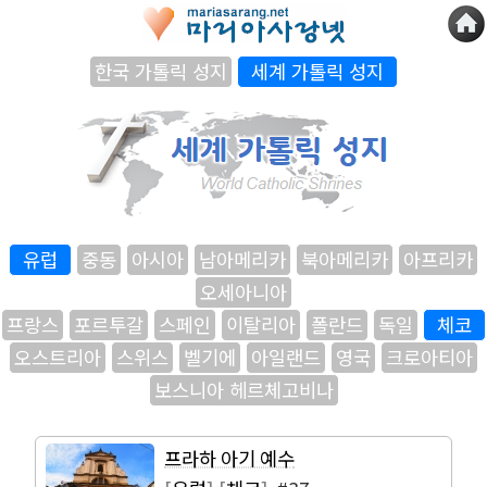
한국 가톨릭 성지
세계 가톨릭 성지
유럽
중동
아시아
남아메리카
북아메리카
아프리카
오세아니아
프랑스
포르투갈
스페인
이탈리아
폴란드
독일
체코
오스트리아
스위스
벨기에
아일랜드
영국
크로아티아
보스니아 헤르체고비나
프라하 아기 예수