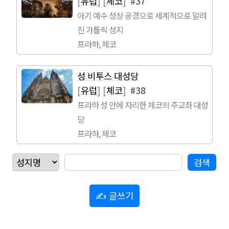
[
유럽
]
[
체코
]
#37
아기 예수 성상 공경으로 세계적으로 알려
진 가톨릭 성지
프라하, 체코
성 비투스 대성당
[
유럽
]
[
체코
]
#38
프라하 성 안에 자리한 체코의 주교좌 대성
당
프라하, 체코
✍ 글쓰기