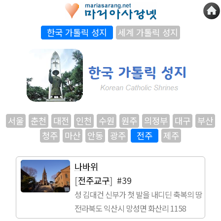
한국 가톨릭 성지
세계 가톨릭 성지
서울
춘천
대전
인천
수원
원주
의정부
대구
부산
청주
마산
안동
광주
전주
제주
나바위
[
전주교구
]
#39
성 김대건 신부가 첫 발을 내디딘 축복의 땅
전라북도 익산시 망성면 화산리 1158