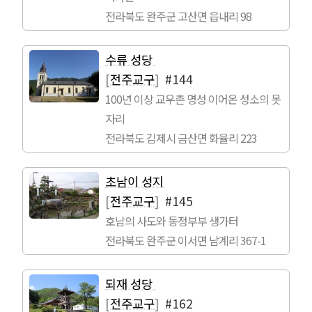
전라북도 완주군 고산면 읍내리 98
수류 성당
[
전주교구
]
#144
100년 이상 교우촌 명성 이어온 성소의 못
자리
전라북도 김제시 금산면 화율리 223
초남이 성지
[
전주교구
]
#145
호남의 사도와 동정부부 생가터
전라북도 완주군 이서면 남계리 367-1
되재 성당
[
전주교구
]
#162