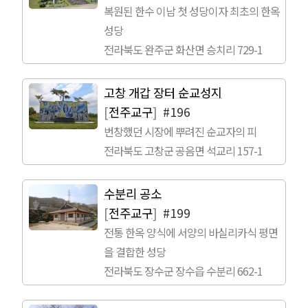
복원된 한수 이남 첫 성당이자 최초의 한옥
성당
전라북도 완주군 화산면 승치리 729-1
고창 개갑 장터 순교성지
[
전주교구
]
#196
번창했던 시장에 뿌려진 순교자의 피
전라북도 고창군 공음면 석교리 157-1
수분리 공소
[
전주교구
]
#199
전통 한옥 양식에 서양의 바실리카식 평면
을 결합한 성당
전라북도 장수군 장수읍 수분리 662-1