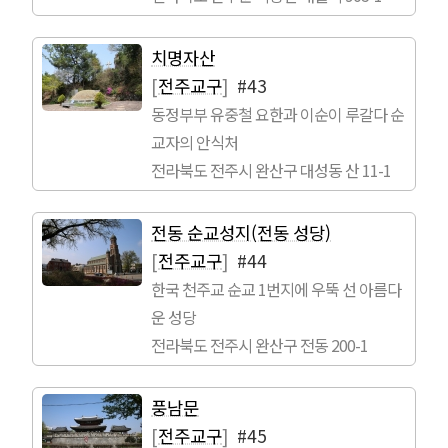
치명자산
[
전주교구
]
#43
동정부부 유중철 요한과 이순이 루갈다 순
교자의 안식처
전라북도 전주시 완산구 대성동 산 11-1
전동 순교성지(전동 성당)
[
전주교구
]
#44
한국 천주교 순교 1번지에 우뚝 선 아름다
운 성당
전라북도 전주시 완산구 전동 200-1
풍남문
[
전주교구
]
#45