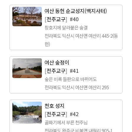
여산 동헌 순교성지(백지사터)
[
전주교구
]
#40
창호지에 달라붙은 숨결
전라북도 익산시 여산면 여산리 445-2(동
헌)
여산 숲정이
[
전주교구
]
#41
숲은 비록 들판으로 바뀌어도
전라북도 익산시 여산면 여산리 295
천호 성지
[
전주교구
]
#42
골짜기에서 부른 천주님
전라북도 완주군 비봉면 내월리 905-1