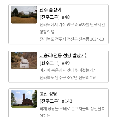
전주 숲정이
[
전주교구
]
#48
전라도에서 가장 많은 순교자를 탄생시킨
영광의 땅
전라북도 전주시 덕진구 진북동 1034-13
대승리(전동 성당 발상지)
[
전주교구
]
#49
여기에 복음의 씨앗이 뿌려졌는가?
전라북도 완주군 소양면 신원리 276
고산 성당
[
전주교구
]
#143
되재 성당을 모태로 순교자들의 정신을 이
어가는