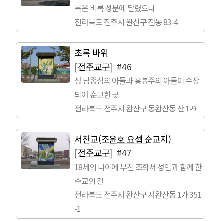
목은 비록 성문에 달렸으나
전라북도 전주시 완산구 전동 83-4
초록 바위
[
전주교구
]
#46
성 남종삼의 아들과 홍봉주의 아들이 수장
되어 순교한 곳
전라북도 전주시 완산구 동완산동 산 1-9
서천교(조윤호 요셉 순교지)
[
전주교구
]
#47
18세의 나이에 부친 조화서 성인과 함께 한
순교의 길
전라북도 전주시 완산구 서완산동 1가 351
-1