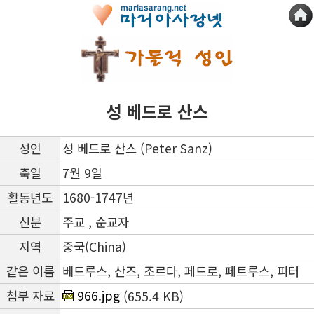
성 베드로 산스
성인
성 베드로 산스 (Peter Sanz)
축일
7월 9일
활동년도
1680-1747년
신분
주교 , 순교자
지역
중국(China)
같은 이름
베드루스, 산즈, 조르다, 페드로, 페트루스, 피터
첨부 자료
966.jpg
(655.4 KB)