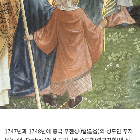
1747년과 1748년에 중국 푸젠성(福建省)의 성도인 푸저
우(福州, Fuzhou)에서 도미니코 수도회(설교자회)의 성