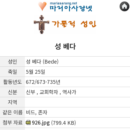
성 베다
성인
성 베다 (Bede)
축일
5월 25일
활동년도
672/673-735년
신분
신부 , 교회학자 , 역사가
지역
같은 이름
비드, 존자
첨부 자료
926.jpg
(799.4 KB)