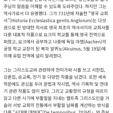
주님의 말씀을 이해할 수 있도록 도와주었다. 하지만 그는
역사가로서 더 유명했다. 그가 731년에 저술한 “영국 교회
사”(Historia Ecclesiastica gentis Anglorum)는 다섯
권으로 된 방대한 저서로 영국 최초의 역사서이자 교회사를
다룬 대표적 작품으로 요크의 학교를 통해 영국 전역으로
퍼졌고, 요크에서 공부하고 나중에 독일 아헨(Aachen)의
궁정 학교 교장이 된 복자 알퀴노(Alcuinus, 5월 19일)에
의해 유럽 전역에 널리 알려졌다.
그는 그리스도교와 관련하여 찬미가와 시를 쓰고 서한집,
강론집, 순교록, 전기 등 다양한 작품을 남겼다. 또한 세속
학문에도 관심을 두어 문법과 작시법, 역사 기록학 및 연대
기 관련 작품도 많이 썼다. 그리고 교황청의 규정을 따르지
않고 다른 시기에 부활절을 지내는 켈트족 그리스도인을 거
슬러 서방 교회의 전통에서 부활절 날짜를 계산하는 방식을
다룬 “시대에 대하여”(De temporibus, 703년)」와 증보