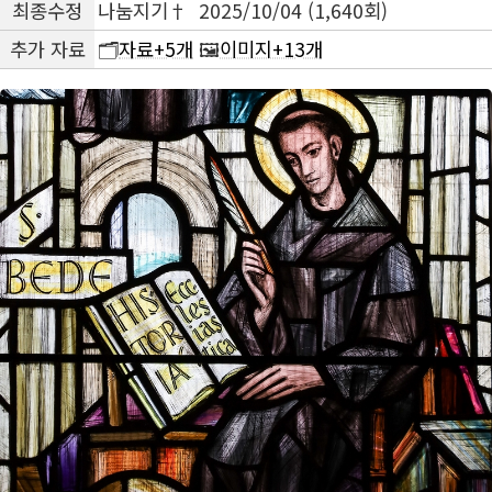
최종수정
나눔지기† 2025/10/04 (1,640회)
추가 자료
🗂️
자료+5개
🖼️
이미지+13개