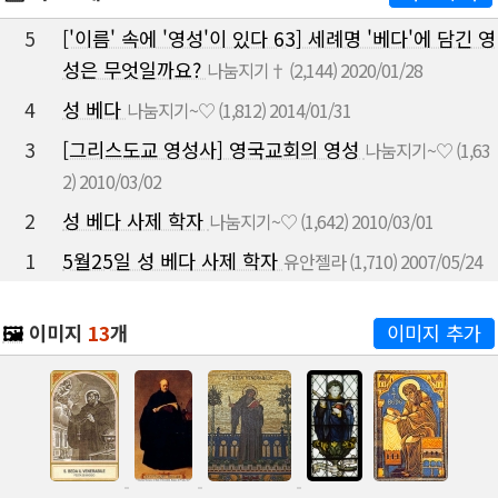
5
['이름' 속에 '영성'이 있다 63] 세례명 '베다'에 담긴 영
성은 무엇일까요?
나눔지기†
(2,144)
2020/01/28
4
성 베다
나눔지기~♡
(1,812)
2014/01/31
3
[그리스도교 영성사] 영국교회의 영성
나눔지기~♡
(1,63
2)
2010/03/02
2
성 베다 사제 학자
나눔지기~♡
(1,642)
2010/03/01
1
5월25일 성 베다 사제 학자
유안젤라
(1,710)
2007/05/24
🖼️
이미지
13
개
이미지 추가