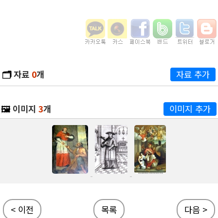
🗂️
자료
0
개
자료 추가
🖼️
이미지
3
개
이미지 추가
< 이전
목록
다음 >