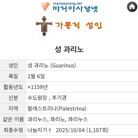
성 과리노
성인
성 과리노 (Guarinus)
축일
2월 6일
활동년도
+1159년
신분
수도원장 , 추기경
지역
팔레스트리나(Palestrina)
같은 이름
과리누스, 꽈리노, 꽈리누스
최종수정
나눔지기† 2025/10/04 (1,107회)