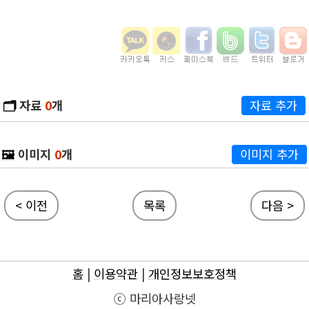
🗂️
자료
0
개
자료 추가
🖼️
이미지
0
개
이미지 추가
< 이전
목록
다음 >
홈
|
이용약관
|
개인정보보호정책
ⓒ 마리아사랑넷