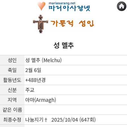
성 멜추
성인
성 멜추 (Melchu)
축일
2월 6일
활동년도
+488년경
신분
주교
지역
아마(Armagh)
같은 이름
최종수정
나눔지기† 2025/10/04 (647회)