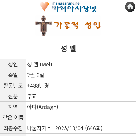
성 멜
성인
성 멜 (Mel)
축일
2월 6일
활동년도
+488년경
신분
주교
지역
아다(Ardagh)
같은 이름
최종수정
나눔지기† 2025/10/04 (646회)