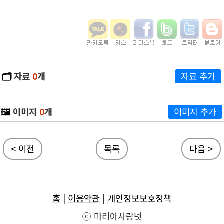
🗂️
자료
0
개
자료 추가
🖼️
이미지
0
개
이미지 추가
< 이전
목록
다음 >
홈
|
이용약관
|
개인정보보호정책
ⓒ 마리아사랑넷