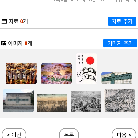
🗂️
자료
0
개
자료 추가
🖼️
이미지
8
개
이미지 추가
< 이전
목록
다음 >