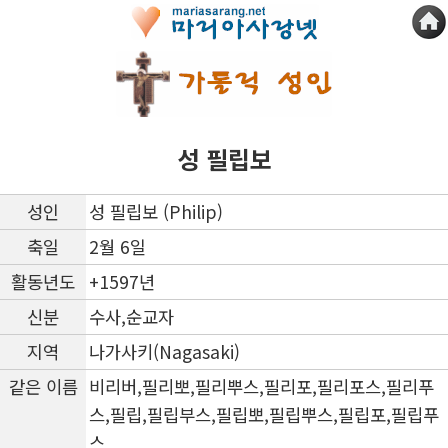
성 필립보
성인
성 필립보 (Philip)
축일
2월 6일
활동년도
+1597년
신분
수사,순교자
지역
나가사키(Nagasaki)
같은 이름
비리버,필리뽀,필리뿌스,필리포,필리포스,필리푸
스,필립,필립부스,필립뽀,필립뿌스,필립포,필립푸
스