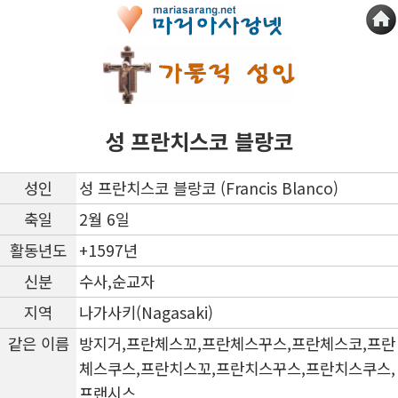
성 프란치스코 블랑코
성인
성 프란치스코 블랑코 (Francis Blanco)
축일
2월 6일
활동년도
+1597년
신분
수사,순교자
지역
나가사키(Nagasaki)
같은 이름
방지거,프란체스꼬,프란체스꾸스,프란체스코,프란
체스쿠스,프란치스꼬,프란치스꾸스,프란치스쿠스,
프랜시스