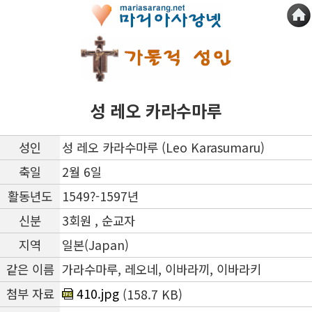
성 레오 카라수마루
성인
성 레오 카라수마루 (Leo Karasumaru)
축일
2월 6일
활동년도
1549?-1597년
신분
3회원 , 순교자
지역
일본(Japan)
같은 이름
가라수마루, 레오네, 이바라끼, 이바라키
첨부 자료
410.jpg
(158.7 KB)