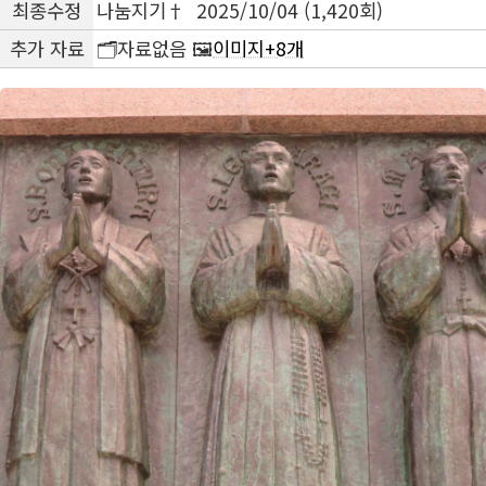
최종수정
나눔지기† 2025/10/04 (1,420회)
추가 자료
🗂️자료없음 🖼️
이미지+8개