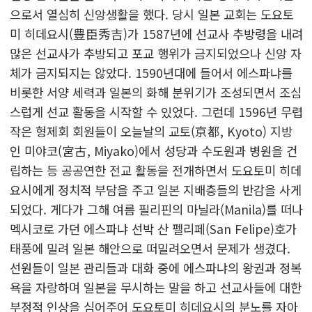
으로서 열심히 신앙생활을 했다. 당시 일본 교회는 도요토
미 히데요시(豊臣秀吉)가 1587년에 선교사 추방령을 내려
많은 선교사가 추방되고 포교 행위가 금지되었으나 신앙 자
체가 금지되지는 않았다. 1590년대에 들어서 에스파냐를
비롯한 서양 세력과 일본의 화해 분위기가 조성되면서 조심
스럽게 선교 활동을 시작할 수 있었다. 그런데 1596년 무렵
작은 형제회 회원들이 오늘날의 교토(京都, Kyoto) 지방
인 미야코(宮古, Miyako)에서 성당과 수도원과 병원을 건
립하는 등 공공연한 전교 활동을 전개하면서 도요토미 히데
요시에게 정치적 부담을 주고 일본 지배층들의 반감을 사게
되었다. 게다가 그해 여름 필리핀의 마닐라(Manila)를 떠나
멕시코로 가던 에스파냐 선박 산 펠리페(San Felipe)호가
태풍에 밀려 일본 해안으로 떠밀려오면서 문제가 생겼다.
선원들이 일본 관리들과 대화 중에 에스파냐의 왕권과 정복
욕을 자랑하며 일본을 무시하는 말을 하고 선교사들에 대한
부정적 인상을 심어주어 도요토미 히데요시의 분노를 자아