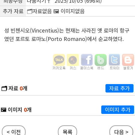
최종수정
나눔지기† 2025/10/05 (696회)
추가 자료
🗂️자료없음 🖼️ 이미지없음
성 빈첸시오(Vincentius)는 현재는 사라진 옛 로마의 항구
였던 포르토 로마노(Porto Romano)에서 순교하였다.
🗂️
자료
0
개
자료 추가
🖼️
이미지
0
개
이미지 추가
< 이전
목록
다음 >