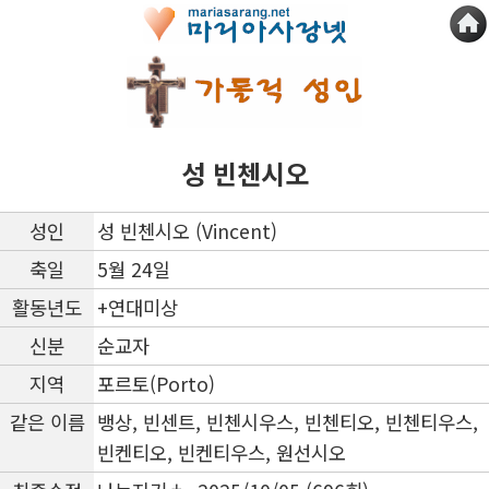
성 빈첸시오
성인
성 빈첸시오 (Vincent)
축일
5월 24일
활동년도
+연대미상
신분
순교자
지역
포르토(Porto)
같은 이름
뱅상, 빈센트, 빈첸시우스, 빈첸티오, 빈첸티우스,
빈켄티오, 빈켄티우스, 원선시오