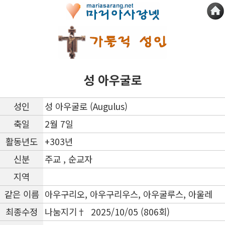
성 아우굴로
성인
성 아우굴로 (Augulus)
축일
2월 7일
활동년도
+303년
신분
주교 , 순교자
지역
같은 이름
아우구리오, 아우구리우스, 아우굴루스, 아울레
최종수정
나눔지기† 2025/10/05 (806회)