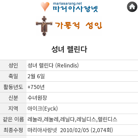
성녀 렐린다
성인
성녀 렐린다 (Relindis)
축일
2월 6일
활동년도
+750년
신분
수녀원장
지역
아이크(Eyck)
같은 이름
레눌라,레눌레,레닐다,레닐디스,렐린디스
최종수정
마리아사랑넷 2010/02/05 (2,074회)