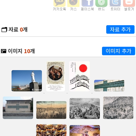
🗂️
자료
0
개
자료 추가
🖼️
이미지
10
개
이미지 추가