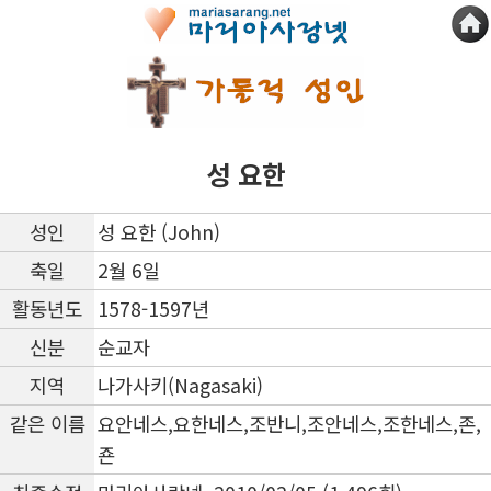
성 요한
성인
성 요한 (John)
축일
2월 6일
활동년도
1578-1597년
신분
순교자
지역
나가사키(Nagasaki)
같은 이름
요안네스,요한네스,조반니,조안네스,조한네스,존,
죤