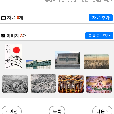
🗂️
자료
0
개
자료 추가
🖼️
이미지
8
개
이미지 추가
< 이전
목록
다음 >