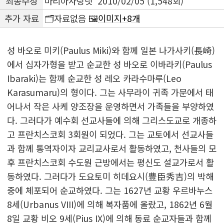
최종수정
마리아사랑넷 2010/02/05 (1,548회)
추가 자료
🗂️자료없음 🖼️
이미지+8개
성 바오로 미키(Paulus Miki)와 함께 일본 나가사키(長崎)
에서 십자가형을 받고 순교한 성 바오로 이바라키(Paulus
Ibaraki)는 함께 순교한 성 레오 카라수마루(Leo
Karasumaru)의 형이다. 그는 사무라이 귀족 가문에서 태
어나서 작은 사케 양조장을 운영하면서 가족들을 부양하였
다. 그러다가 예수회 선교사들에 의해 그리스도교로 개종하
고 프란치스코회 3회원이 되었다. 그는 교토에서 선교사들
과 함께 통역자이자 교리교사로서 활동하였고, 천사들의 모
후 프란치스코회 수도원 근방에서는 평신도 설교가로서 활
동하였다. 그러다가 도요토미 히데요시(豊臣秀吉)의 박해
중에 체포되어 순교하였다. 그는 1627년 교황 우르바누스
8세(Urbanus VIII)에 의해 복자품에 올랐고, 1862년 6월
8일 교황 비오 9세(Pius IX)에 의해 동료 순교자들과 함께