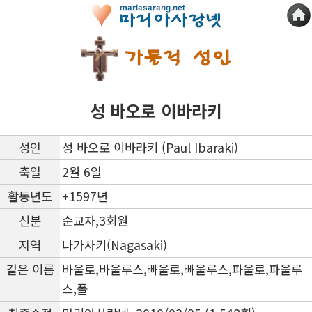
성 바오로 이바라키
성인
성 바오로 이바라키 (Paul Ibaraki)
축일
2월 6일
활동년도
+1597년
신분
순교자,3회원
지역
나가사키(Nagasaki)
같은 이름
바울로,바울루스,빠울로,빠울루스,파울로,파울루
스,폴