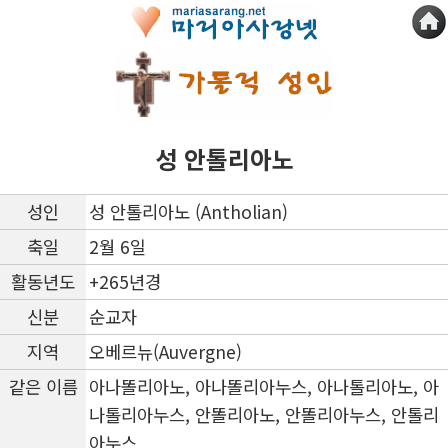
성 안톨리아노
성인
성 안톨리아노 (Antholian)
축일
2월 6일
활동년도
+265년경
신분
순교자
지역
오베르뉴(Auvergne)
같은 이름
아나똘리아노, 아나똘리아누스, 아나톨리아노, 아
나톨리아누스, 안똘리아노, 안똘리아누스, 안톨리
아누스