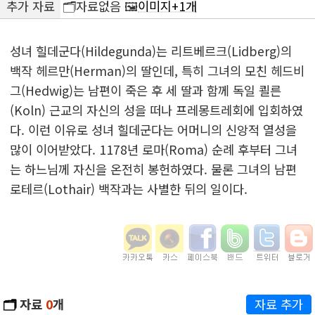
추가 자료
🗂️자료없음 🖼️
이미지+1개
성녀 힐데군다(Hildegunda)는 리트베르크(Lidberg)의
백작 헤르만(Herman)의 딸인데, 특히 그녀의 모친 헤드비
그(Hedwig)는 남편이 죽은 후 세 딸과 함께 독일 쾰른
(Koln) 근교의 자신의 성을 떠나 프레몽트레회에 입회하였
다. 이런 이유로 성녀 힐데군다는 어머니의 신앙적 열성을
많이 이어받았다. 1178년 로마(Roma) 순례 후부터 그녀
는 하느님께 자신을 온전히 봉헌하였다. 물론 그녀의 남편
로테르(Lothair) 백작과는 사별한 뒤의 일이다.
🗂️
자료
0
개
자료 추가