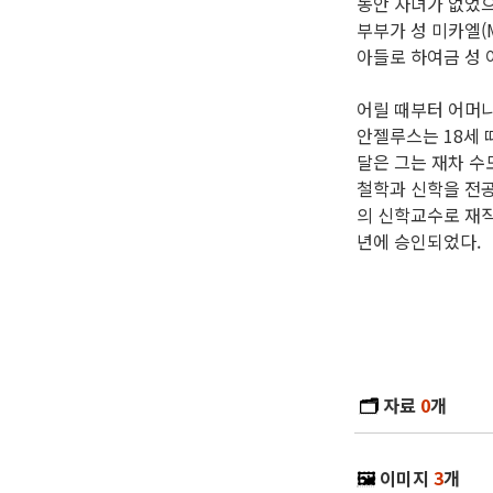
동안 자녀가 없었
부부가 성 미카엘(M
아들로 하여금 성
어릴 때부터 어머
안젤루스는 18세 
달은 그는 재차 수도
철학과 신학을 전공
의 신학교수로 재직
년에 승인되었다.
🗂️
자료
0
개
🖼️
이미지
3
개