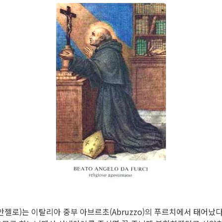
안젤로)는 이탈리아 중부 아브르초(Abruzzo)의 푸르치에서 태어났다