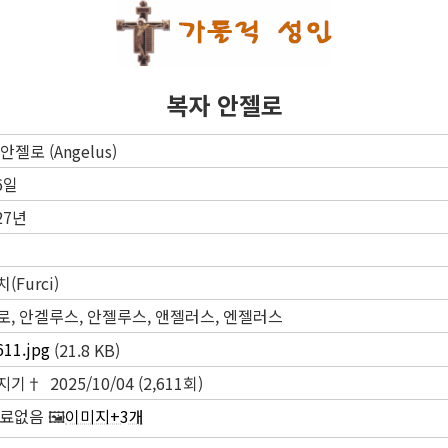
복자 안젤로
안젤로 (Angelus)
6일
27년
(Furci)
로, 안겔루스, 안젤루스, 앤젤러스, 엔젤러스
611.jpg
(21.8 KB)
기† 2025/10/04 (2,611회)
자료없음 🖼️
이미지+3개