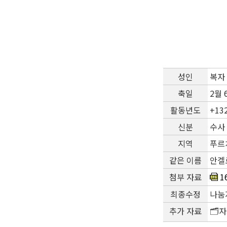
성인
복자 
축일
2월 
활동년도
+13
신분
수사
지역
푸르치
같은 이름
안겔
첨부 자료
1
최종수정
나눔지
추가 자료
🗂️