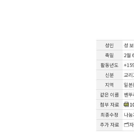
성인
성 보
축일
2월 
활동년도
+15
신분
교리교
지역
일본(
같은 이름
벤뚜
첨부 자료
1
최종수정
나눔지
추가 자료
🗂️