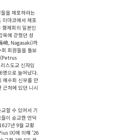
회원들을 체포하라는
도 미야코에서 체포
은 형제회의 일본인
코 감옥에 갇혔던 성
 Nagasaki)까
수회 회원들을 돌보
Petrus
도 그리스도교 신자임
26명으로 늘어났다.
의 예수회 신부를 만
안 근처에 있던 니시
교할 수 있어서 기
그들이 순교한 언덕
627년 9월 교황
us IX)에 의해 ‘26