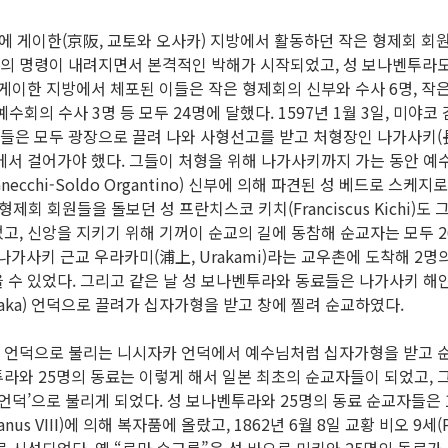
2월에 게이한(京阪, 교토와 오사카) 지방에서 활동하던 작은 형제회 
의 명령이 내려지면서 본격적인 박해가 시작되었고, 성 보나벤투라
 게이한 지방에서 체포된 이들은 작은 형제회의 신부와 수사 6명, 작
 예수회의 수사 3명 등 모두 24명에 달했다. 1597년 1월 3일, 미야
은 모두 광장으로 끌려 나와 사형선고를 받고 처형장인 나가사키(長崎,
에서 걸어가야 했다. 그들이 처형을 위해 나가사키까지 가는 동안 예
cchi-Soldo Organtino) 신부에 의해 파견된 성 베드로 스케지로(
작은 형제회 회원들을 돌보던 성 프란치스코 키치(Franciscus Kichi)
고, 신앙을 지키기 위해 기꺼이 순교의 길에 동참해 순교자는 모두 
 나가사키 근교 우라카미(浦上, Urakami)라는 교우촌에 도착해 2명
 수 있었다. 그리고 같은 날 성 보나벤투라와 동료들은 나가사키 해
izaka) 언덕으로 끌려가 십자가형을 받고 창에 찔려 순교하였다.
 언덕으로 불리는 니시자카 언덕에서 예수님처럼 십자가형을 받고 순
라와 25명의 동료는 이렇게 해서 일본 최초의 순교자들이 되었고, 
 언덕’으로 불리게 되었다. 성 보나벤투라와 25명의 동료 순교자들은 1
us VIII)에 의해 복자품에 올랐고, 1862년 6월 8일 교황 비오 9세(Pi