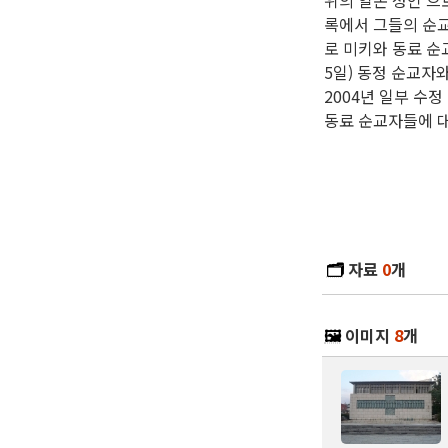
위의 일본 성인’으
록에서 그들의 순교
로 미키와 동료 순
5일) 동정 순교자
2004년 일부 수정
동료 순교자들에 
🗂️
자료
0
개
🖼️
이미지
8
개