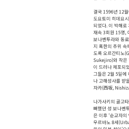
결국 1596년 1
도요토미 히데요시
되었다. 이 박해로
재속 3회원 15명,
보나벤투라와 동료들
지 혹한의 추위 속
도록 오르간티노(Gne
Sukejiro)와 
이 드러나 체포되었
그들은 2월 5일에
나 고해성사를 받을
자카(西坂, Nish
나가사키의 골고타
뻐했던 성 보나벤투
은 이후 ‘순교자의
우르바노 8세(Urban