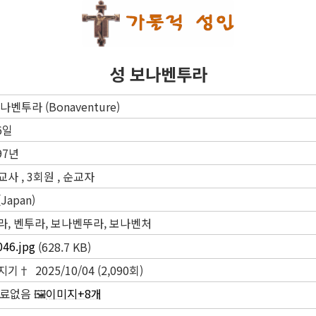
성 보나벤투라
나벤투라 (Bonaventure)
6일
97년
사 , 3회원 , 순교자
Japan)
라, 벤투라, 보나벤뚜라, 보나벤처
046.jpg
(628.7 KB)
기† 2025/10/04 (2,090회)
자료없음 🖼️
이미지+8개