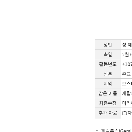
성인
성 제
축일
2월 
활동년도
+10
신분
주교
지역
오스티
같은 이름
게랄
최종수정
마리아
추가 자료
🗂️
성 게랄두스(Gera