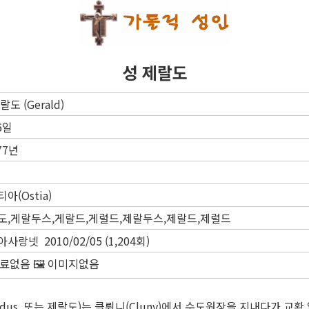
성 제랄도
랄도 (Gerald)
6일
77년
아(Ostia)
도,게랄두스,게랄드,게럴드,제랄두스,제랄드,제럴드
사랑넷 2010/02/05 (1,204회)
자료없음 🖼️ 이미지없음
ldus, 또는 제랄도)는 클뤼니(Cluny)에서 수도원장을 지내다가 교