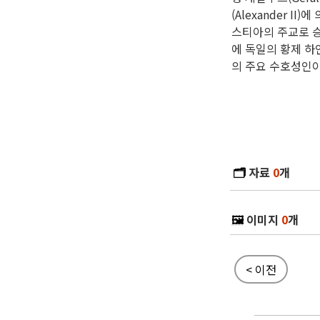
(Alexander I
스티아의 주교로 승
에 독일의 황제 하인
의 주요 수호성인이
🗂️
자료
0
개
🖼️
이미지
0
개
< 이전