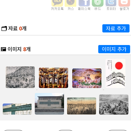
🗂️
자료
0
개
자료 추가
🖼️
이미지
8
개
이미지 추가