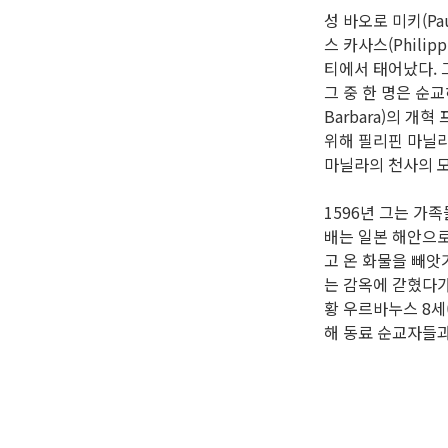
성 바오로 미키(Pa
스 카사스(Phili
티에서 태어났다. 
그 중 한 명은 순교
Barbara)의 
위해 필리핀 마닐라(
마닐라의 천사의 모
1596년 그는 가
배는 일본 해안으로
고 온 화물을 빼앗
는 감옥에 갇혔다가
황 우르바누스 8세(U
해 동료 순교자들과