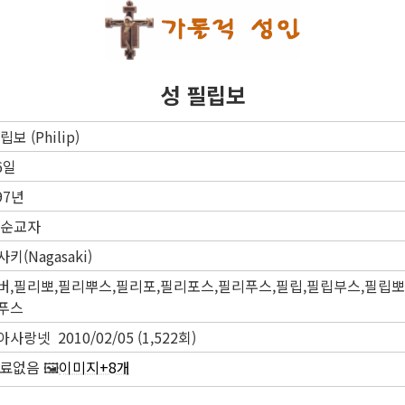
성 필립보
립보 (Philip)
6일
97년
,순교자
키(Nagasaki)
버,필리뽀,필리뿌스,필리포,필리포스,필리푸스,필립,필립부스,필립뽀
푸스
사랑넷 2010/02/05 (1,522회)
자료없음 🖼️
이미지+8개