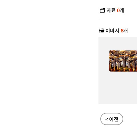
🗂️
자료
0
개
🖼️
이미지
8
개
< 이전