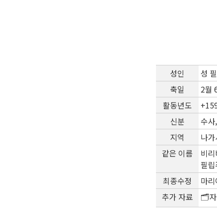
성인
성 필
축일
2월 
활동년도
+15
신분
수사
지역
나가사
같은 이름
비리
필립
최종수정
마리아
추가 자료
🗂️