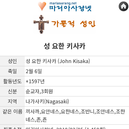
성 요한 키사카
성인
성 요한 키사카 (John Kisaka)
축일
2월 6일
활동년도
+1597년
신분
순교자,3회원
지역
나가사키(Nagasaki)
같은 이름
끼사까,요안네스,요한네스,조반니,조안네스,조한
네스,존,죤