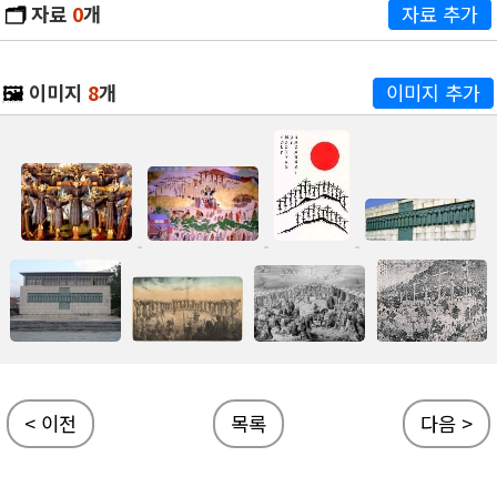
🗂️
자료
0
개
자료 추가
🖼️
이미지
8
개
이미지 추가
< 이전
목록
다음 >