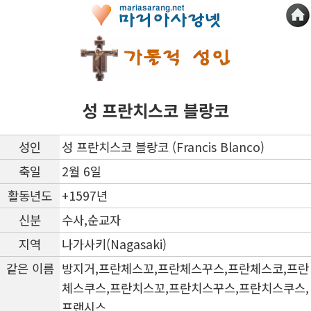
성 프란치스코 블랑코
성인
성 프란치스코 블랑코 (Francis Blanco)
축일
2월 6일
활동년도
+1597년
신분
수사,순교자
지역
나가사키(Nagasaki)
같은 이름
방지거,프란체스꼬,프란체스꾸스,프란체스코,프란
체스쿠스,프란치스꼬,프란치스꾸스,프란치스쿠스,
프랜시스