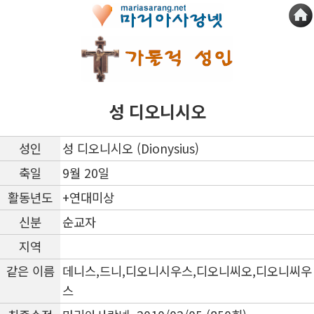
성 디오니시오
성인
성 디오니시오 (Dionysius)
축일
9월 20일
활동년도
+연대미상
신분
순교자
지역
같은 이름
데니스,드니,디오니시우스,디오니씨오,디오니씨우
스