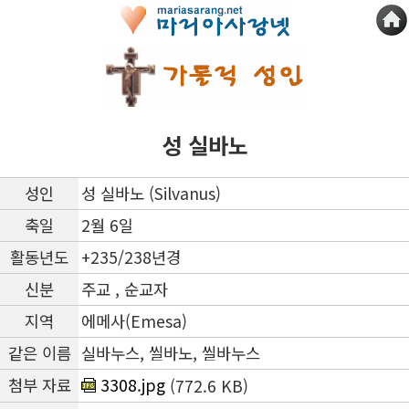
성 실바노
성인
성 실바노 (Silvanus)
축일
2월 6일
활동년도
+235/238년경
신분
주교 , 순교자
지역
에메사(Emesa)
같은 이름
실바누스, 씰바노, 씰바누스
첨부 자료
3308.jpg
(772.6 KB)