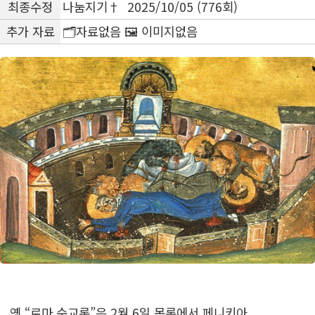
최종수정
나눔지기† 2025/10/05 (776회)
추가 자료
🗂️자료없음 🖼️ 이미지없음
옛 “로마 순교록”은 2월 6일 목록에서 페니키아