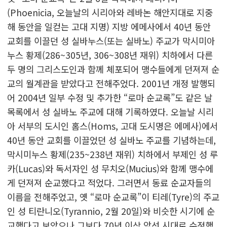
(Phoenicia, 오늘날의 시리아와 레바논 해안지대로 지중
해 동안을 일컫는 고대 지명) 지방 에메사에서 40년 동안
교회를 이끌던 성 실바누스(또는 실바노) 주교가 막시미아
누스 황제(286~305년, 306~308년 재위) 치하에서 다른
두 명의 그리스도인과 함께 체포되어 맹수들에게 던져져 순
교의 월계관을 받았다고 전해주었다. 2001년 개정 발행되
어 2004년 일부 수정 및 추가한 “로마 순교록”도 같은 날
목록에서 성 실바노 주교에 대해 기록하였다. 오늘날 시리
아 서부의 도시인 홈스(Homs, 고대 도시명은 에메사)에서
40년 동안 교회를 이끌었던 성 실바노 주교를 기념하는데,
막시미누스 황제(235~238년 재위) 치하에서 부제인 성 루
카(Lucas)와 독서자인 성 무치오(Mucius)와 함께 맹수에
게 던져져 순교했다고 적었다. 그러면서 동료 순교자들의
이름을 전해주었고, 옛 “로마 순교록”이 티레(Tyre)의 주교
인 성 티란니오(Tyrannio, 2월 20일)와 비슷한 시기에 순
교했다고 보았으나 그보다 70년 이상 앞선 시대로 수정했