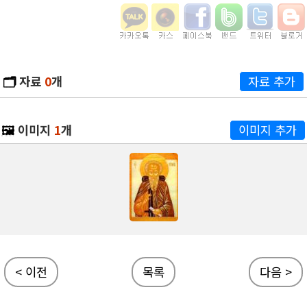
🗂️
자료
0
개
자료 추가
🖼️
이미지
1
개
이미지 추가
< 이전
목록
다음 >