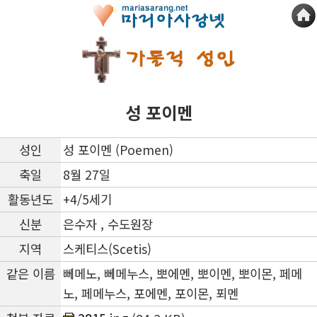
성 포이멘
성인
성 포이멘 (Poemen)
축일
8월 27일
활동년도
+4/5세기
신분
은수자 , 수도원장
지역
스케티스(Scetis)
같은 이름
뻬메노, 뻬메누스, 뽀에멘, 뽀이멘, 뽀이몬, 페메
노, 페메누스, 포에멘, 포이몬, 푀멘