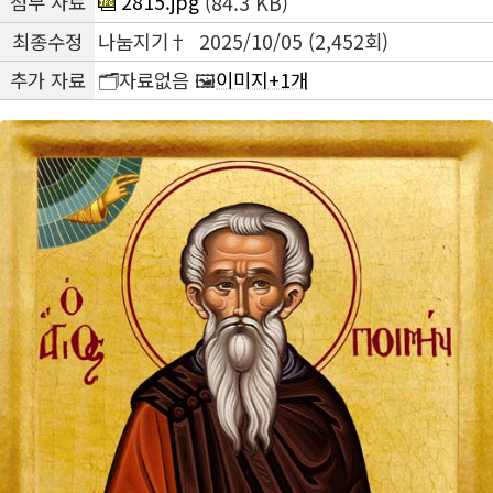
첨부 자료
2815.jpg
(84.3 KB)
최종수정
나눔지기† 2025/10/05 (2,452회)
추가 자료
🗂️자료없음 🖼️
이미지+1개