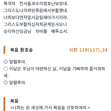
목격자
천사들과
수의염포
난보았네.
그리스도
나의희망
죽음에서
부활했네.
너희보다
먼저앞서
갈릴래아
가시리라.
그리스도
부활하심
저희굳게
믿사오니
승리하신
임금님
자비를
베푸소서.
복음 환호송
시편 118(117),24
◎ 알렐루야.
○ 이날은 주님이 마련하신 날, 이날을 기뻐하며 즐거워하
세.
◎ 알렐루야.
복음
<너희는 온 세상에 가서 복음을 선포하여라.>