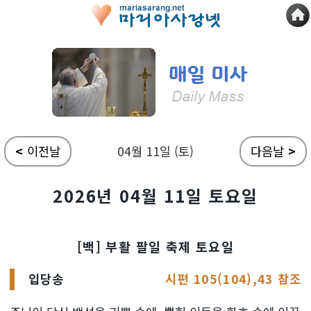
<
이전날
04월 11일 (토)
다음날
>
2026년 04월 11일 토요일
[백] 부활 팔일 축제 토요일
입당송
시편 105(104),43 참조