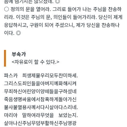
음에 넘기지는 않으셨네. ◎
○ 정의의 문을 열어라. 그리로 들어가 나는 주님을 찬송하
리라. 이것은 주님의 문, 의인들이 들어가리라. 당신이 제게
응답하시고, 구원이 되어 주셨으니, 제가 당신을 찬송하나
이다. ◎
부속가
<자유로이 할 수 있다.>
파스카
희생제물
우리모두
찬미하세.
그리스도
죄인들을
아버지께
화해시켜
무죄하신
어린양이
양떼들을
구하셨네
죽음생명
싸움에서
참혹하게
돌아가신
불사불멸
용사께서
다시살아
다스리네.
마리아
말하여라
무엇을
보았는지.
살아나신
주님무덤
부활하신
주님영광