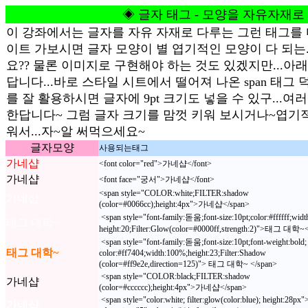
◈ 글자 태그 - 모양을 자유자재로
이 강좌에서는 글자를 자유 자재로 다루는 그런 태그를 
이트 가보시면 글자 모양이 별 엽기적인 모양이 다 되는.
요?? 물론 이미지로 구현해야 하는 것도 있겠지만...아
답니다...바로 스타일 시트에서 떨어져 나온 span 태그 
를 잘 활용하시면 글자에 9pt 크기도 넣을 수 있구...여
한답니다~ 그럼 글자 크기를 맘껏 키워 보시거나~엽기적
워서...자~알 써먹으세요~
글자모양
사용되는태그
가네샵
<font color="red">가네샵</font>
가네샵
<font face="궁서">가네샵</font>
<span style="COLOR:white;FILTER:shadow
가네샵
(color=#0066cc);height:4px">가네샵</span>
<span style="font-family:돋움;font-size:10pt;color:#ffffff;wid
태그 대학~
height:20;Filter:Glow(color=#0000ff,strength:2)">태그 대학~
<span style="font-family:돋움;font-size:10pt;font-weight:bold;
태그 대학~
color:#ff7404;width:100%;height:23;Filter:Shadow
(color=#ff9e2e,direction=125)"> 태그 대학~ </span>
<span style="COLOR:black;FILTER:shadow
가네샵
(color=#cccccc);height:4px">가네샵</span>
<span style="color:white; filter:glow(color:blue); height:28px"
가네샵