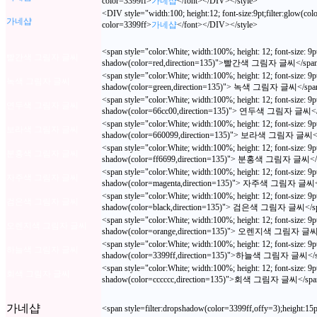
color=3399ff>
가네샵
</font></DIV></style>
<DIV style="width:100; height:12; font-size:9pt;filter:glow(co
가네샵
color=3399ff>
가네샵
</font></DIV></style>
<span style="color:White; width:100%; height: 12; font-size: 9pt;
빨간색 그림자 글씨
shadow(color=red,direction=135)">빨간색 그림자 글씨</spa
<span style="color:White; width:100%; height: 12; font-size: 9pt;
녹색 그림자 글씨
shadow(color=green,direction=135)"> 녹색 그림자 글씨</spa
<span style="color:White; width:100%; height: 12; font-size: 9pt;
연두색 그림자 글씨
shadow(color=66cc00,direction=135)"> 연두색 그림자 글씨</
<span style="color:White; width:100%; height: 12; font-size: 9pt;
보라색 그림자 글씨
shadow(color=660099,direction=135)"> 보라색 그림자 글씨<
<span style="color:White; width:100%; height: 12; font-size: 9pt;
분홍색 그림자 글씨
shadow(color=ff6699,direction=135)"> 분홍색 그림자 글씨</
<span style="color:White; width:100%; height: 12; font-size: 9pt;
자주색 그림자 글씨
shadow(color=magenta,direction=135)"> 자주색 그림자 글씨<
<span style="color:White; width:100%; height: 12; font-size: 9pt;
검은색 그림자 글씨
shadow(color=black,direction=135)"> 검은색 그림자 글씨</s
<span style="color:White; width:100%; height: 12; font-size: 9pt;
오렌지색 그림자 글씨
shadow(color=orange,direction=135)"> 오렌지색 그림자 글씨
<span style="color:White; width:100%; height: 12; font-size: 9pt;
하늘색 그림자 글씨
shadow(color=3399ff,direction=135)">하늘색 그림자 글씨</
<span style="color:White; width:100%; height: 12; font-size: 9pt;
회색 그림자 글씨
shadow(color=cccccc,direction=135)">회색 그림자 글씨</spa
가네샵
<span style=filter:dropshadow(color=3399ff,offy=3);heigh