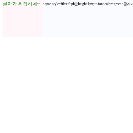
글자가 뒤집히네~
<span style=filter:fliph();height:1px;><font color=gree