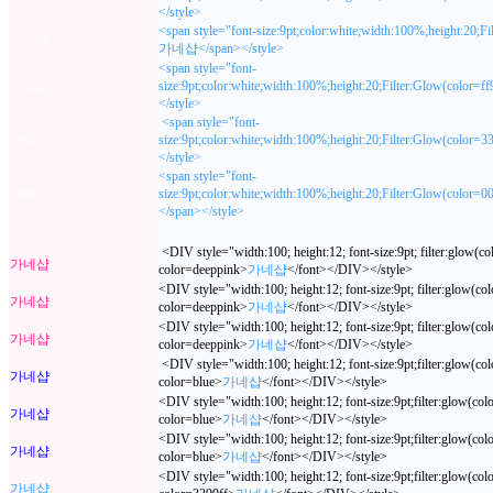
</style>
<span style="font-size:9pt;color:white;width:100%;height:20;Fi
가네샵
가네샵</span></style>
<span style="font-
가네샵
size:9pt;color:white;width:100%;height:20;Filter:Glow(color
</style>
<span style="font-
가네샵
size:9pt;color:white;width:100%;height:20;Filter:Glow(colo
</style>
<span style="font-
가네샵
size:9pt;color:white;width:100%;height:20;Filter:Glow(colo
</span></style>
<DIV style="width:100; height:12; font-size:9pt; filter:glow(c
가네샵
color=deeppink>
가네샵
</font></DIV></style>
<DIV style="width:100; height:12; font-size:9pt; filter:glow(co
가네샵
color=deeppink>
가네샵
</font></DIV></style>
<DIV style="width:100; height:12; font-size:9pt; filter:glow(co
가네샵
color=deeppink>
가네샵
</font></DIV></style>
<DIV style="width:100; height:12; font-size:9pt;filter:glow(co
가네샵
color=blue>
가네샵
</font></DIV></style>
<DIV style="width:100; height:12; font-size:9pt;filter:glow(co
가네샵
color=blue>
가네샵
</font></DIV></style>
<DIV style="width:100; height:12; font-size:9pt;filter:glow(co
가네샵
color=blue>
가네샵
</font></DIV></style>
<DIV style="width:100; height:12; font-size:9pt;filter:glow(co
가네샵