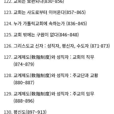
122.
교회는 보편되다(830~856)
123.
교회는 사도로부터 이어온다(857~865)
124.
누가 가톨릭교회에 속하는가 (836~845)
125.
교회 밖에는 구원이 없다(846~848)
126.
그리스도교 신자 : 성직자, 평신자, 수도자 (871-873)
127.
교계제도(敎階制度)와 성직자 : 교회의 직무
(874~879)
128.
교계제도(敎階制度)와 성직자 : 주교단과 교황
(880~887)
129.
교계제도(敎階制度)와 성직자 : 주교의 임무
(888~896)
130.
평신도(897~913)