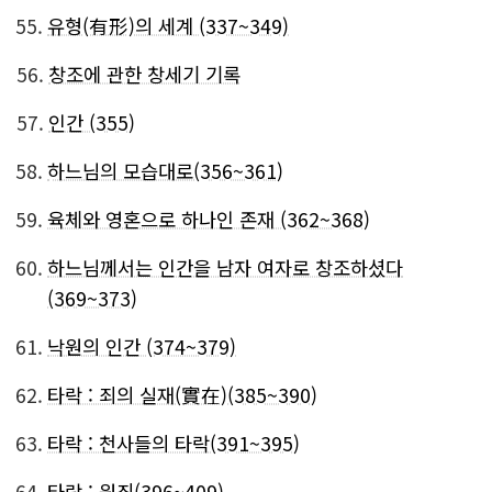
55.
유형(有形)의 세계 (337~349)
56.
창조에 관한 창세기 기록
57.
인간 (355)
58.
하느님의 모습대로(356~361)
59.
육체와 영혼으로 하나인 존재 (362~368)
60.
하느님께서는 인간을 남자 여자로 창조하셨다
(369~373)
61.
낙원의 인간 (374~379)
62.
타락 : 죄의 실재(實在)(385~390)
63.
타락 : 천사들의 타락(391~395)
64.
타락 : 원죄(396~409)