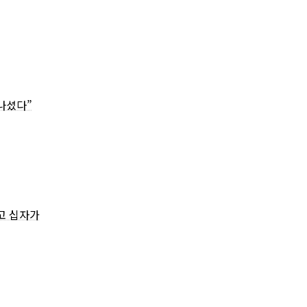
나셨다”
고 십자가