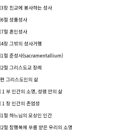
제3장 친교에 봉사하는 성사
제6절 성품성사
제7절 혼인성사
제4장 그밖의 성사거행
1절 준성사(sacramentallium)
제2절 그리스도교 장례
3 편 그리스도인의 삶
 1 부 인간의 소명, 성령 안의 삶
제 1 장 인간의 존엄성
제1절 하느님의 모상인 인간
제2절 참행복에 부름 받은 우리의 소명