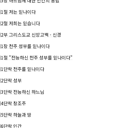
제3장 하느님께 대한 인간의 응답
제1절 저는 믿나이다
제2절 저희는 믿습니다
제2부 그리스도교 신앙고백 - 신경
제1장 천주 성부를 믿나이다
제1절 "전능하신 천주 성부를 믿나이다"
제1단락 천주를 믿나이다
제2단락 성부
제3단락 전능하신 하느님
제4단락 창조주
제5단락 하늘과 땅
제6단락 인간