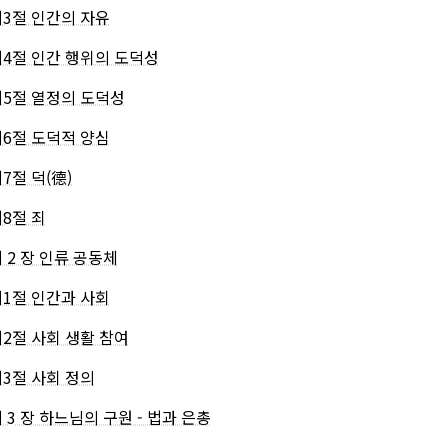
제3절 인간의 자유
제4절 인간 행위의 도덕성
제5절 열정의 도덕성
제6절 도덕적 양심
7절 덕(德)
제8절 죄
제 2 장 인류 공동체
제1절 인간과 사회
제2절 사회 생활 참여
제3절 사회 정의
 3 장 하느님의 구원 - 법과 은총