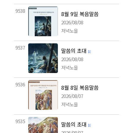
9538
8월 9일 복음말씀
2026/08/08
저녁노을
9537
말씀의 초대
[1]
2026/08/08
저녁노을
9536
8월 8일 복음말씀
2026/08/07
저녁노을
9535
말씀의 초대
[1]
2026/08/07