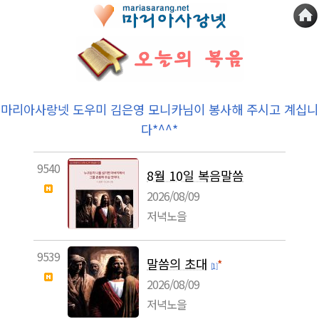
마리아사랑넷 도우미 김은영 모니카님이 봉사해 주시고 계십니
다*^^*
9540
8월 10일 복음말씀
2026/08/09
저녁노을
9539
말씀의 초대
*
[1]
2026/08/09
저녁노을