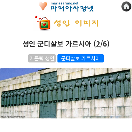
성인 군디살보 가르시아 (2/6)
가톨릭 성인
군디살보 가르시아