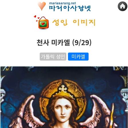
천사 미카엘 (9/29)
가톨릭 성인
미카엘