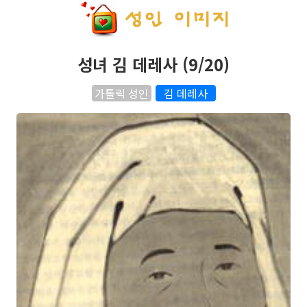
성녀 김 데레사 (9/20)
가톨릭 성인
김 데레사