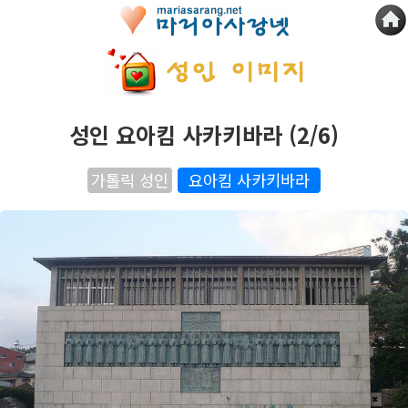
성인 요아킴 사카키바라 (2/6)
가톨릭 성인
요아킴 사카키바라