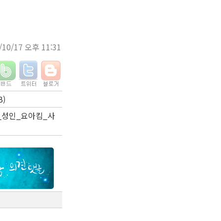
/10/17 오후 11:31
B)
아사랑넷_성인_요아킴_사