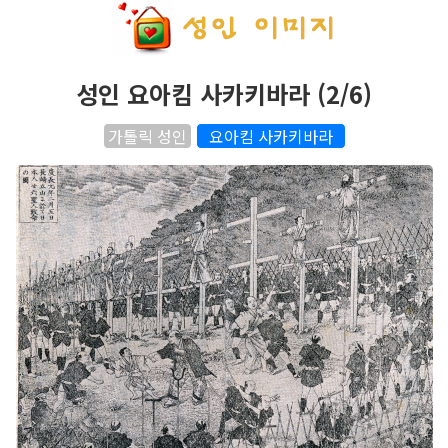
성인 요아킴 사카키바라 (2/6)
가톨릭 성인
요아킴 사카키바라