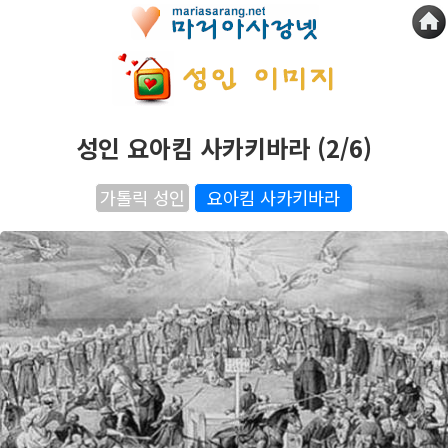
성인 요아킴 사카키바라 (2/6)
가톨릭 성인
요아킴 사카키바라