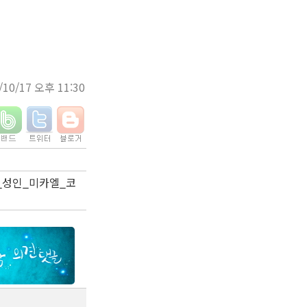
/10/17 오후 11:30
아사랑넷_성인_미카엘_코