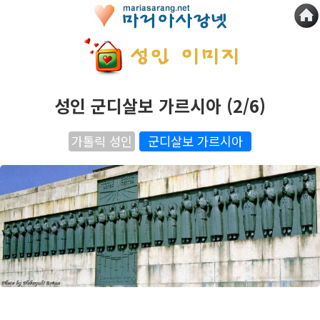
성인 군디살보 가르시아 (2/6)
가톨릭 성인
군디살보 가르시아