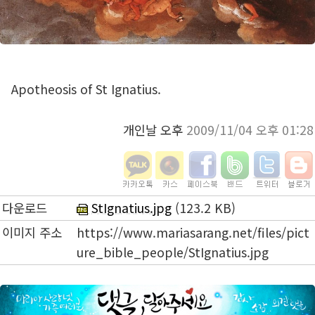
Apotheosis of St Ignatius.
개인날 오후
2009/11/04 오후 01:28
다운로드
StIgnatius.jpg
(123.2 KB)
이미지 주소
https://www.mariasarang.net/files/pict
ure_bible_people/StIgnatius.jpg