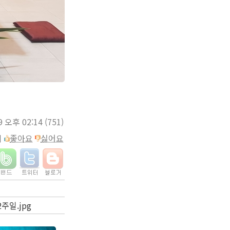
9 오후 02:14
(751)
이
좋아요
싫어요
활2주일.jpg