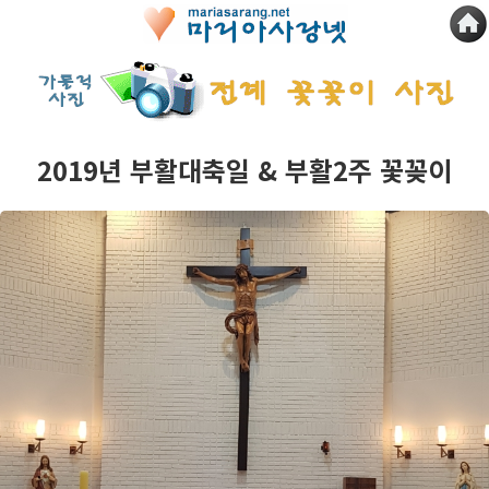
2019년 부활대축일 & 부활2주 꽃꽂이