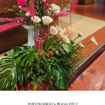
성령강림대축일(노틀담수녀회)2